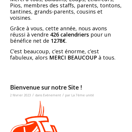
Pios, membres des staffs, parents, tontons,
tantines, grands-parents, cousins et
voisines.
Grâce à vous, cette année, nous avons
réussi à vendre
426 calendriers
pour un
bénéfice net de
1278€
.
C’est beaucoup, c’est énorme, c’est
fabuleux, alors
MERCI BEAUCOUP
à tous.
Bienvenue sur notre Site !
/
/
2 février 2023
dans
Evénement
par
La 7ème unité