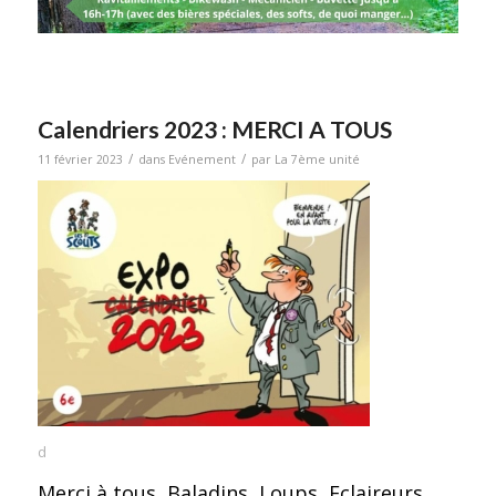
Calendriers 2023 : MERCI A TOUS
/
/
11 février 2023
dans
Evénement
par
La 7ème unité
d
Merci à tous, Baladins, Loups, Eclaireurs,