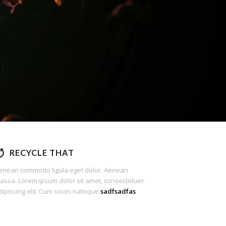
SHOP NEW IN
D MORE
RECYCLE THAT
enean commodo ligula eget dolor. Aenean
assa. Lorem ipsum dolor sit amet, consectetuer
dipiscing elit. Cum sociis natoque
sadfsadfas