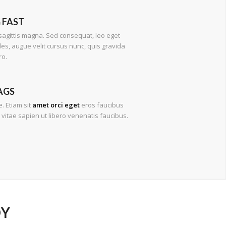
 FAST
agittis magna. Sed consequat, leo eget
s, augue velit cursus nunc, quis gravida
ro.
AGS
. Etiam sit
amet orci eget
eros faucibus
 vitae sapien ut libero venenatis faucibus.
DY