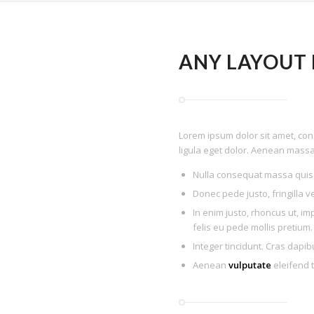
ANY LAYOUT
Lorem ipsum dolor sit amet, co
ligula eget dolor. Aenean massa
Nulla consequat massa quis
Donec pede justo, fringilla ve
In enim justo, rhoncus ut, im
felis eu pede mollis pretium.
Integer tincidunt. Cras dap
Aenean
vulputate
eleifend t