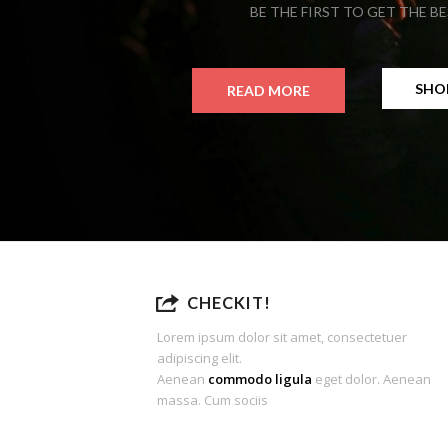
CHECKIT!
Lorem ipsum dolor sit amet, consectetuer
adipiscing elit.
Aenean
commodo ligula
eget dolor. Aenean
massa. Cum sociis