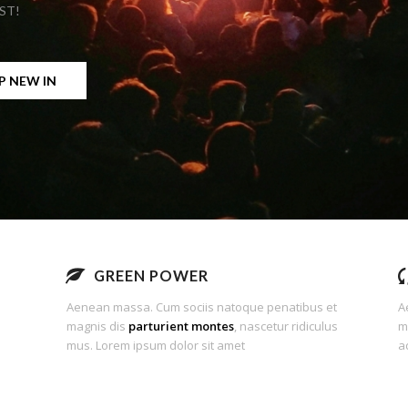
REA
GREEN POWER
Aenean massa. Cum sociis natoque penatibus et
A
magnis dis
parturient montes
, nascetur ridiculus
m
mus. Lorem ipsum dolor sit amet
a