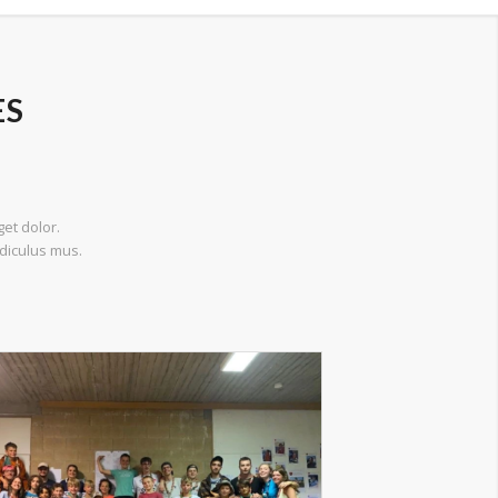
ES
et dolor.
diculus mus.