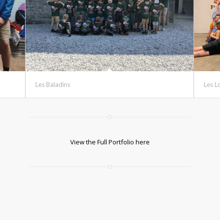
Les Baladins
Les L
View the Full Portfolio here