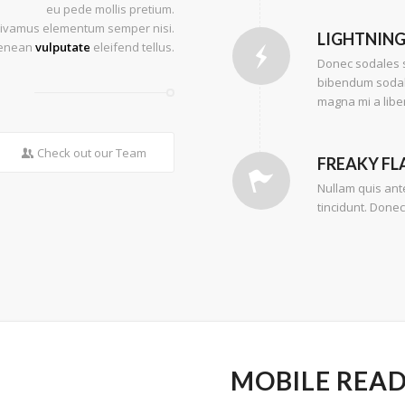
eu pede mollis pretium.
. Vivamus elementum semper nisi.
LIGHTNING
enean
vulputate
eleifend tellus.
Donec sodales s
bibendum sodale
magna mi a libe
Check out our Team
FREAKY FL
Nullam quis ante
tincidunt. Donec
MOBILE REA