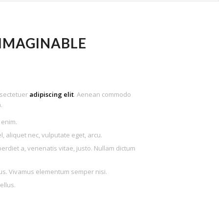
 IMAGINABLE
nsectetuer
adipiscing elit
. Aenean commodo
.
 enim.
l, aliquet nec, vulputate eget, arcu.
perdiet a, venenatis vitae, justo. Nullam dictum
ibus. Vivamus elementum semper nisi.
ellus.