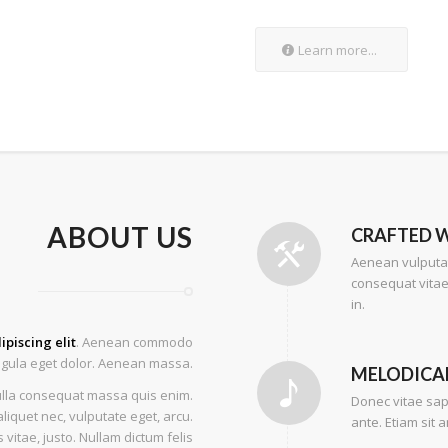
Learn more...
ABOUT US
CRAFTED W
Aenean vulputate
consequat vitae
in.
ipiscing elit
. Aenean commodo
ligula eget dolor. Aenean massa.
MELODICAL
lla consequat massa quis enim.
Donec vitae sap
aliquet nec, vulputate eget, arcu.
ante. Etiam sit 
 vitae, justo. Nullam dictum felis