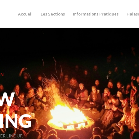
Accueil
Les Sections
Informations Pratiques
Haies
N
DI
CHECK 
B