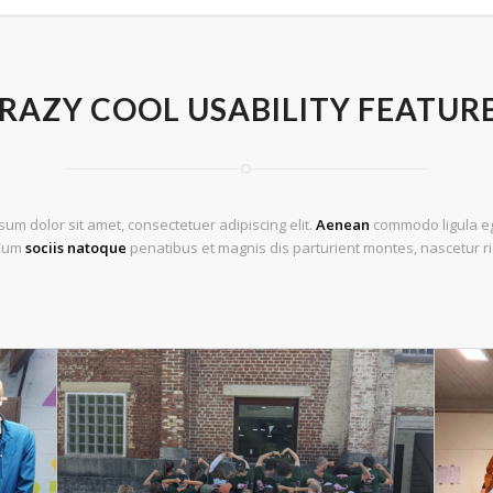
RAZY COOL USABILITY FEATUR
um dolor sit amet, consectetuer adipiscing elit.
Aenean
commodo ligula eg
 Cum
sociis natoque
penatibus et magnis dis parturient montes, nascetur ri