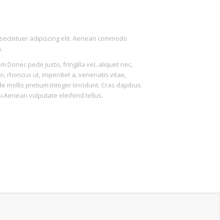
nsectetuer adipiscing elit. Aenean commodo
.
Donec pede justo, fringilla vel, aliquet nec,
o, rhoncus ut, imperdiet a, venenatis vitae,
de mollis pretium.Integer tincidunt. Cras dapibus.
Aenean vulputate eleifend tellus.