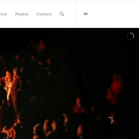
cho!
Photos
Contact
SUMMER 2020 COLLECTION
EW PRINT
RECTION
OUT
WOOCOMMERCE
SUMMER LINE UP.
E THE FIRST TO GET THE BEST!