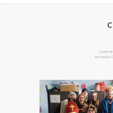
C
Lorem ips
an massa.