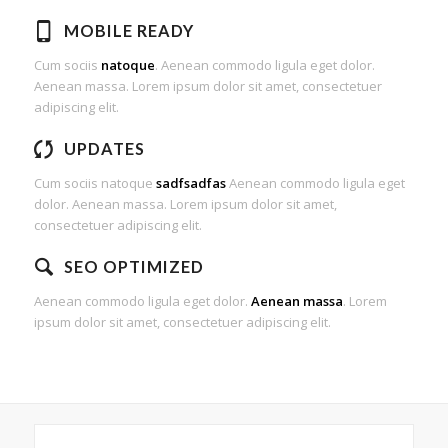
MOBILE READY
Cum sociis
natoque
. Aenean commodo ligula eget dolor.
Aenean massa. Lorem ipsum dolor sit amet, consectetuer
adipiscing elit.
UPDATES
Cum sociis natoque
sadfsadfas
Aenean commodo ligula eget
dolor. Aenean massa. Lorem ipsum dolor sit amet,
consectetuer adipiscing elit.
SEO OPTIMIZED
Aenean commodo ligula eget dolor.
Aenean massa
. Lorem
ipsum dolor sit amet, consectetuer adipiscing elit.