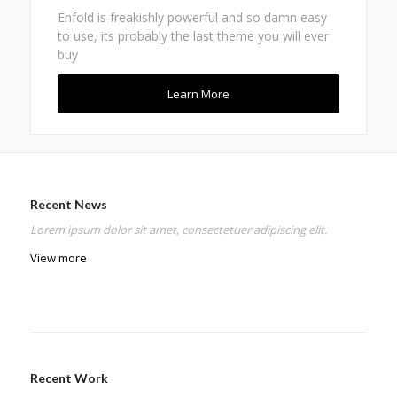
Enfold is freakishly powerful and so damn easy
to use, its probably the last theme you will ever
buy
Learn More
Recent News
Lorem ipsum dolor sit amet, consectetuer adipiscing elit.
View more
Recent Work