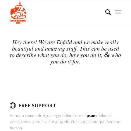
Hey there! We are Enfold and we make really
beautiful and amazing stuff. This can be used
&
to describe what you do, how you do it,
who
you do it for.
FREE SUPPORT
Aenean commodo ligula eget dolor. Lorem
ipsum
dolor sit
amet, consectetuer adipiscing elit. Cum sociis natoque
Aenean
massa.