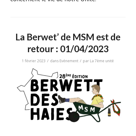
La Berwet’ de MSM est de
retour : 01/04/2023
/
/
1 février 2023
dans
Evénement
par
La 7ème unité