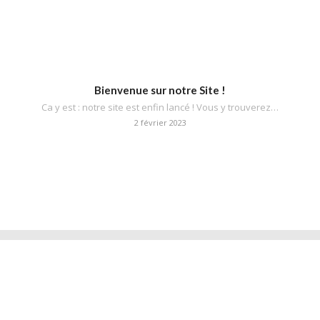
Bienvenue sur notre Site !
Ca y est : notre site est enfin lancé ! Vous y trouverez…
2 février 2023