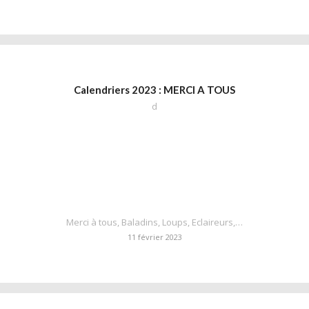
Calendriers 2023 : MERCI A TOUS
d
Merci à tous, Baladins, Loups, Eclaireurs,…
11 février 2023