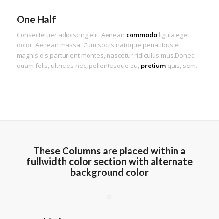
One Half
Consectetuer adipiscing elit. Aenean
commodo
ligula eget
dolor. Aenean massa. Cum sociis natoque penatibus et
magnis dis parturient montes, nascetur ridiculus mus.Donec
quam felis, ultricies nec, pellentesque eu,
pretium
quis, sem.
These Columns are placed within a
fullwidth color section with alternate
background color