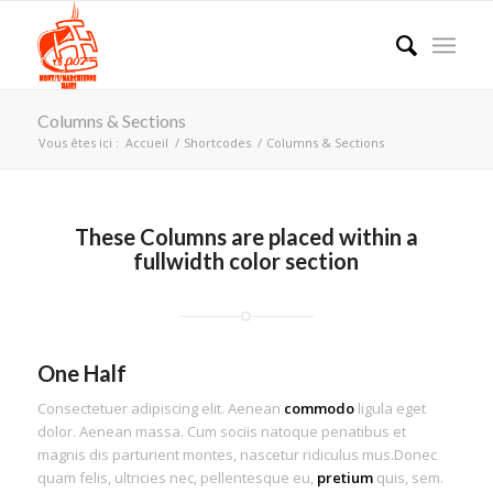
Columns & Sections
Vous êtes ici :
Accueil
/
Shortcodes
/
Columns & Sections
These Columns are placed within a
fullwidth color section
One Half
Consectetuer adipiscing elit. Aenean
commodo
ligula eget
dolor. Aenean massa. Cum sociis natoque penatibus et
magnis dis parturient montes, nascetur ridiculus mus.Donec
quam felis, ultricies nec, pellentesque eu,
pretium
quis, sem.