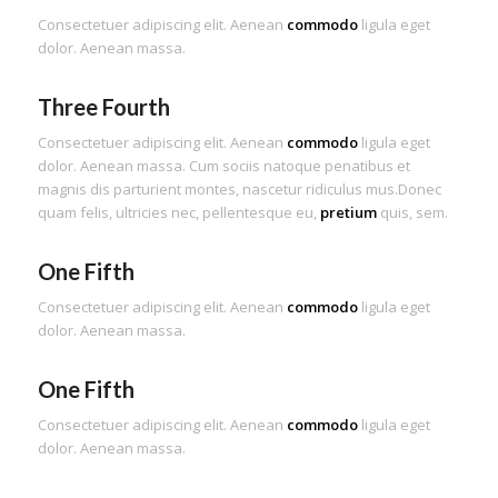
Consectetuer adipiscing elit. Aenean
commodo
ligula eget
dolor. Aenean massa.
Three Fourth
Consectetuer adipiscing elit. Aenean
commodo
ligula eget
dolor. Aenean massa. Cum sociis natoque penatibus et
magnis dis parturient montes, nascetur ridiculus mus.Donec
quam felis, ultricies nec, pellentesque eu,
pretium
quis, sem.
One Fifth
Consectetuer adipiscing elit. Aenean
commodo
ligula eget
dolor. Aenean massa.
One Fifth
Consectetuer adipiscing elit. Aenean
commodo
ligula eget
dolor. Aenean massa.