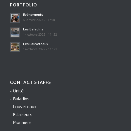
PORTFOLIO
Evénements
6 janvier 2023 - 11h58
Les Baladins
14 octobre 2022 - 11h22
Les Louveteaux
14 octobre 2022 - 11h21
CONTACT STAFFS
-
Unité
-
Baladins
-
Louveteaux
-
Eclaireurs
-
Pionniers