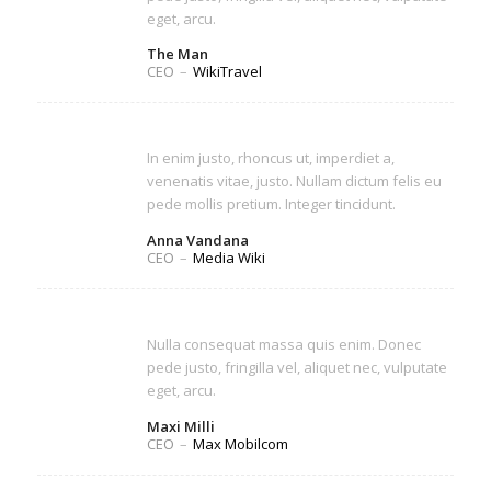
eget, arcu.
The Man
CEO
–
WikiTravel
In enim justo, rhoncus ut, imperdiet a,
venenatis vitae, justo. Nullam dictum felis eu
pede mollis pretium. Integer tincidunt.
Anna Vandana
CEO
–
Media Wiki
Nulla consequat massa quis enim. Donec
pede justo, fringilla vel, aliquet nec, vulputate
eget, arcu.
Maxi Milli
CEO
–
Max Mobilcom