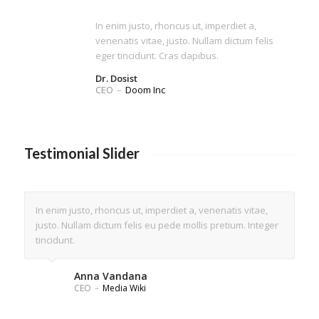
In enim justo, rhoncus ut, imperdiet a,
venenatis vitae, justo. Nullam dictum felis
eger tincidunt. Cras dapibus.
Dr. Dosist
CEO
–
Doom Inc
Testimonial Slider
In enim justo, rhoncus ut, imperdiet a, venenatis vitae,
justo. Nullam dictum felis eu pede mollis pretium. Integer
tincidunt.
Anna Vandana
CEO
–
Media Wiki